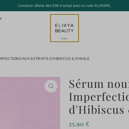
Livraison offerte dès 50€ d’achat avec le code ELIKGIRL
e
FECTIONS AUX EXTRAITS D'HIBISCUS & D'HUILE
Sérum nour
Imperfecti
d'Hibiscus
25.90 €