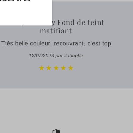
Elikya Beauty Fond de teint
matifiant
Très belle couleur, recouvrant, c'est top
12/07/2023 par Johnette