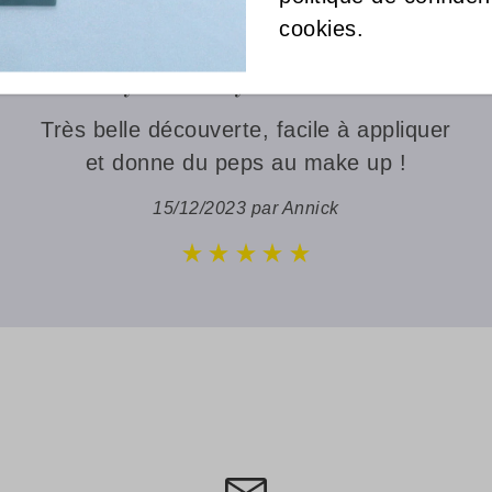
cookies.
Elikya Beauty Illuminateur
Très belle découverte, facile à appliquer
et donne du peps au make up !
15/12/2023 par Annick