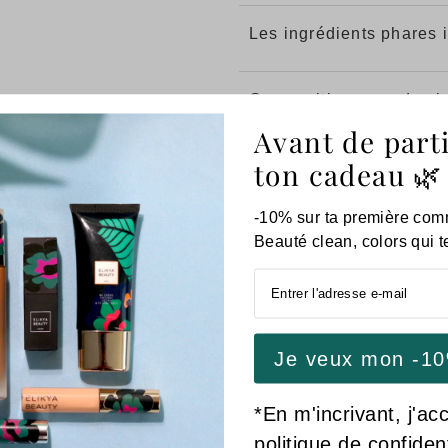
Les ingrédients phares 
Composition avec des ing
Avant de partir
ton cadeau 🌿
Nos conseils d'utilisati
-10% sur ta première com
Beauté clean, colors qui 
Acheter maint
Partager:
*En m'incrivant, j'ac
politique de confident