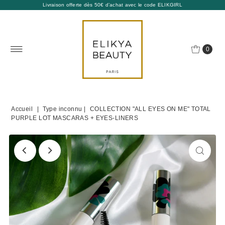
Livraison offerte dès 50€ d’achat avec le code ELIKGIRL
0
Accueil
|
Type inconnu
|
COLLECTION "ALL EYES ON ME" TOTAL
PURPLE LOT MASCARAS + EYES-LINERS